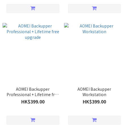
AOMEI Backupper
AOMEI Backupper
Professional + Lifetime free
Workstation
upgrade
HK$399.00
HK$399.00