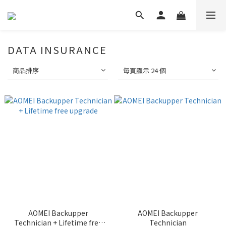
DATA INSURANCE
商品排序
每頁顯示 24 個
AOMEI Backupper
AOMEI Backupper
Technician + Lifetime free
Technician