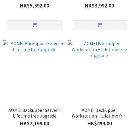
upgrade
HK$5,592.00
HK$3,992.00
AOMEI Backupper Server +
AOMEI Backupper
Lifetime free upgrade
Workstation + Lifetime free
upgrade
HK$2,199.00
HK$499.00